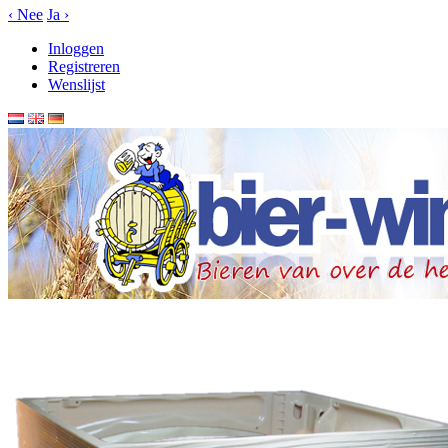
‹
Nee
Ja
›
Inloggen
Registreren
Wenslijst