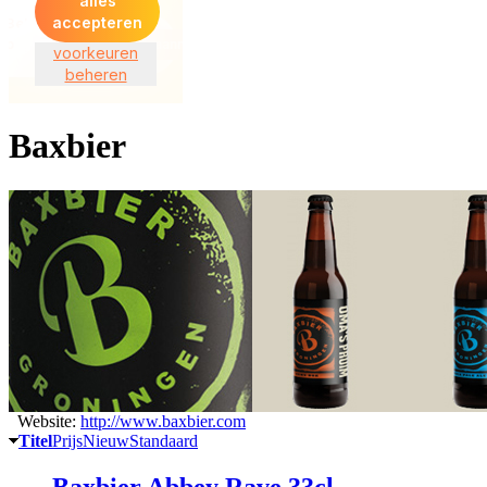
Baxbier
Website:
http://www.baxbier.com
Titel
Prijs
Nieuw
Standaard
Baxbier Abbey Rave 33cl