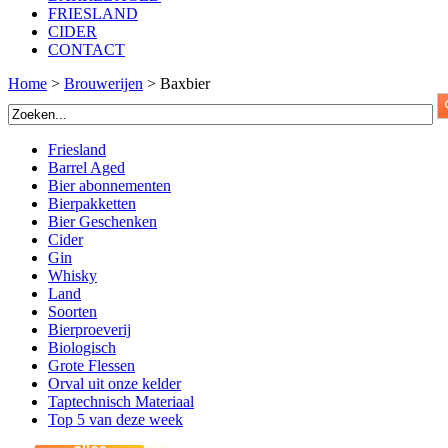
FRIESLAND
CIDER
CONTACT
Home
>
Brouwerijen
>
Baxbier
Friesland
Barrel Aged
Bier abonnementen
Bierpakketten
Bier Geschenken
Cider
Gin
Whisky
Land
Soorten
Bierproeverij
Biologisch
Grote Flessen
Orval uit onze kelder
Taptechnisch Materiaal
Top 5 van deze week