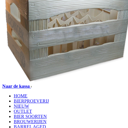
Naar de kassa
HOME
BIERPROEVERIJ
NIEUW
OUTLET
BIER SOORTEN
BROUWERIJEN
BARREL AGED