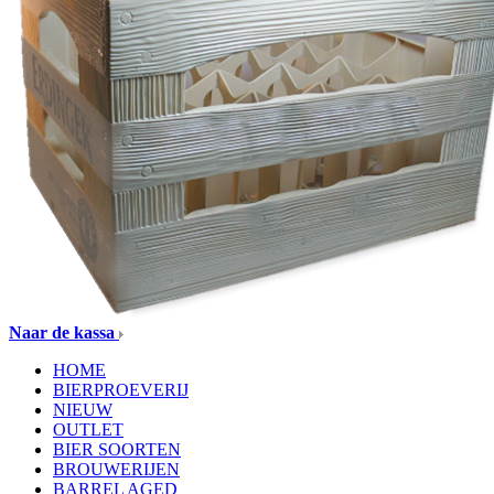
Naar de kassa
HOME
BIERPROEVERIJ
NIEUW
OUTLET
BIER SOORTEN
BROUWERIJEN
BARREL AGED