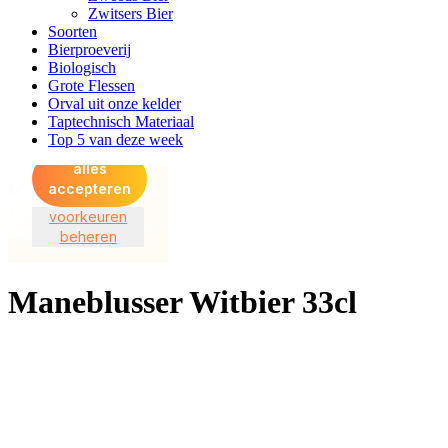
Zwitsers Bier
Soorten
Bierproeverij
Biologisch
Grote Flessen
Orval uit onze kelder
Taptechnisch Materiaal
Top 5 van deze week
Maneblusser Witbier 33cl