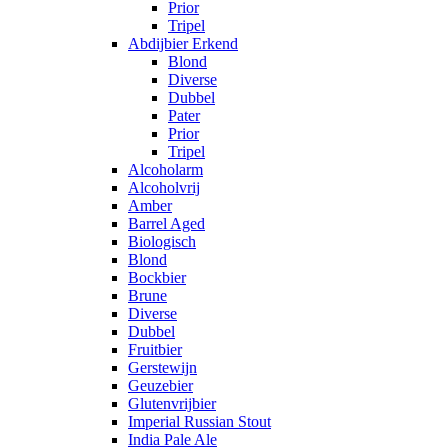
Prior
Tripel
Abdijbier Erkend
Blond
Diverse
Dubbel
Pater
Prior
Tripel
Alcoholarm
Alcoholvrij
Amber
Barrel Aged
Biologisch
Blond
Bockbier
Brune
Diverse
Dubbel
Fruitbier
Gerstewijn
Geuzebier
Glutenvrijbier
Imperial Russian Stout
India Pale Ale