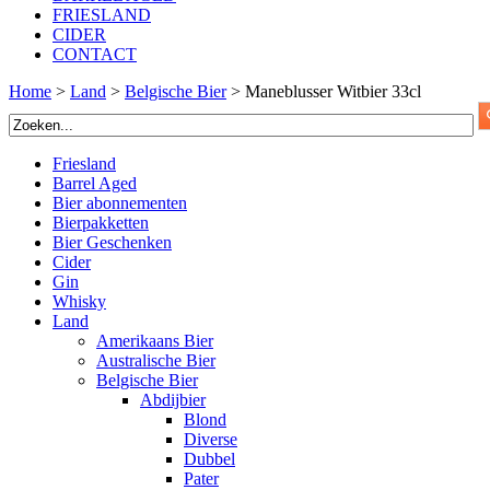
FRIESLAND
CIDER
CONTACT
Home
>
Land
>
Belgische Bier
>
Maneblusser Witbier 33cl
Friesland
Barrel Aged
Bier abonnementen
Bierpakketten
Bier Geschenken
Cider
Gin
Whisky
Land
Amerikaans Bier
Australische Bier
Belgische Bier
Abdijbier
Blond
Diverse
Dubbel
Pater