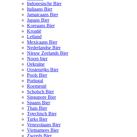
Indonesische Bier
Italiaans Bier
Jamaicaans Bier
Japans Bier
Koreaans Bier
Kroatië
Letland
Mexicaans Bier
Nederlandse Bier
Nieuw Zeelands Bier
Noors bier
Oekraïne
Oostenrijks Bier
Pools Bier
Portugal
Roemenië
Schotsch Bier
Singapore Bier
Spaans Bier
Thais Bier
Tsjechisch Bier
Turks Bier
Venezolaans Bier
Vietnamees Bier
Zweeds Bier