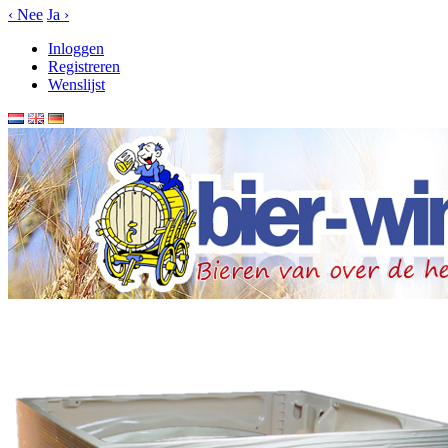
‹
Nee
Ja
›
Inloggen
Registreren
Wenslijst