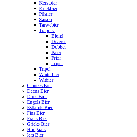
Kerstbier
Kriekbier
Pilsner
Saison
Tarwebier
Trappist
Blond
Diverse
Dubbel
Pater
Prior
Tripel
Tripel
Winterbier
Witbier
Chinees Bier
Deens Bier
Duits Bier
Engels Bier
Estlands Bier
Fins Bier
Frans Bier
Grieks Bier
Hongaars
Iers Bier