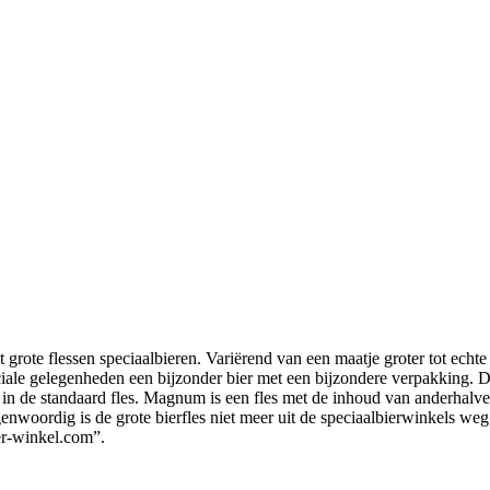
t grote flessen speciaalbieren. Variërend van een maatje groter tot echt
le gelegenheden een bijzonder bier met een bijzondere verpakking. Doo
n de standaard fles. Magnum is een fles met de inhoud van anderhalve li
egenwoordig is de grote bierfles niet meer uit de speciaalbierwinkels we
er-winkel.com”.