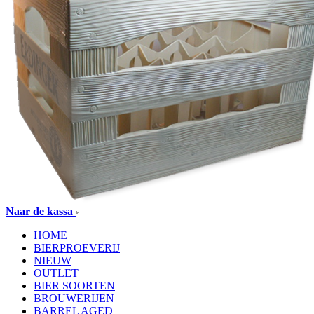
Naar de kassa
HOME
BIERPROEVERIJ
NIEUW
OUTLET
BIER SOORTEN
BROUWERIJEN
BARREL AGED