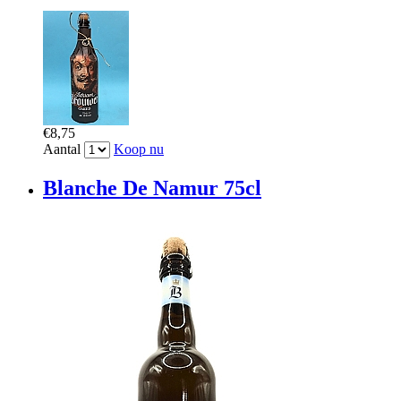
€8,75
Aantal
Koop nu
Blanche De Namur 75cl