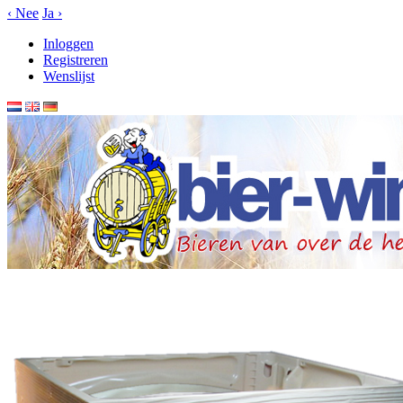
‹
Nee
Ja
›
Inloggen
Registreren
Wenslijst