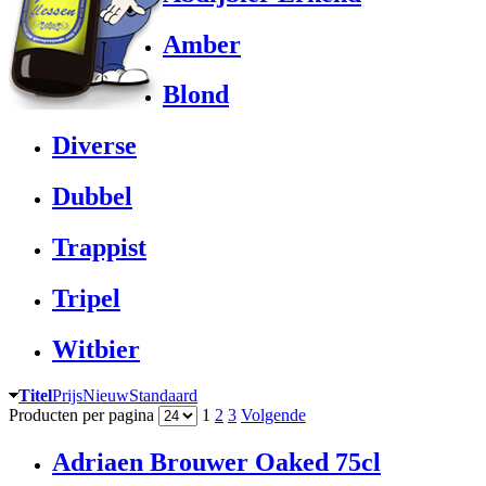
Amber
Blond
Diverse
Dubbel
Trappist
Tripel
Witbier
Titel
Prijs
Nieuw
Standaard
Producten per pagina
1
2
3
Volgende
Adriaen Brouwer Oaked 75cl