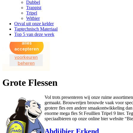
Dubbel
Trappist
Tripel
Witbier
Orval uit onze kelder
Taptechnisch Materiaal
Top 5 van deze week
Grote Flessen
Vol trots presenteren wij onze ruime assortimen
gemaakt. Brouwerijen brouwde vaak voor specia
grotere fles een andere smaakontwikkeling dan i
enorme mega fles St Feuillien Tripel 9 liter. T
speciaalbieren op onze online bier website “Bi
Abdijbier Erkend