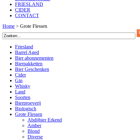
FRIESLAND
CIDER
CONTACT
Home
>
Grote Flessen
Friesland
Barrel Aged
Bier abonnementen
Bierpakketten
Bier Geschenken
Cider
Gin
Whisky
Land
Soorten
Bierproeverij
Biologisch
Grote Flessen
Abdijbier Erkend
Amber
Blond
Diverse