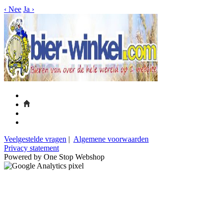
‹
Nee
Ja
›
Veelgestelde vragen
|
Algemene voorwaarden
Privacy statement
Powered by One Stop Webshop