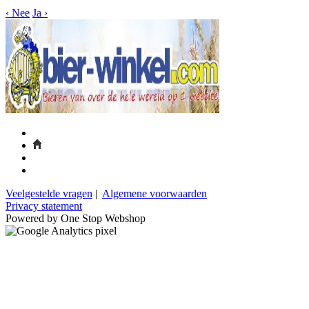
‹
Nee
Ja
›
Veelgestelde vragen
|
Algemene voorwaarden
Privacy statement
Powered by One Stop Webshop