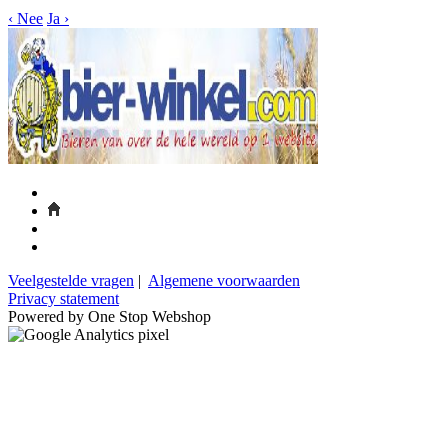
‹
Nee
Ja
›
Veelgestelde vragen
|
Algemene voorwaarden
Privacy statement
Powered by One Stop Webshop