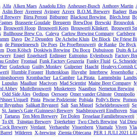
m
Alfa
Alken Maes
Anadolu Efes
Anheuser-Busch
Anthony Martin
Aslin Beer
Avereest
Ayinger
Azvex
B.O.M. Brewery
Badger
Bas
rd Brewery
Birra Peroni
Bitburger
Blackout Brewing
Blech.brut
Bo
 Fagnes
Brasserie Goudale
Breugem
BrewDog
Brewski
Brouwdok
n
Brouwerij Hoop
Brouwerij Kees
Brouwerij Klinkert
Brouwerij S
s
Bullhouse Brew Co.
Caleya
Carlow Brewing Company
Carlsberg
amm
Davo
De 7 Deugden
De Achelse Kluis
De Block
De Friese B
n
de Pimpelmeesch
De Poes
De Proefbrouwerij
de Ranke
De Ryck
um
Dom Kölsch
Doskiwis Brewing
Du Bocq
Dubuisson
Duits & La
ewery
Engel
Engelszell
Erdinger
Eutropius
Eylenbosch
Factory Br
au Gruber
Frontaal
Funk Factory Geuzeria
Funky Fluid
G. Schneide
Pier
Gudzekop
Guilty Monkey
Gulpener
Haacht
Healeys Cornish 
erij
Humble Forager
Huttenkloas
Huyghe
Interbrew
Jessenhofke
ningshoeven
Krombacher
La Cambre
La Pirata
Lammsbräu
Landts
Lupulus
Maallust
Macivors
Mad Scientist
Maine Beer Company
M
rd Abbey
Muifelbrouwerij
Musketeers
Naastbos
Nemeton Brewing
Odd Side Ales
Oedipus
Oersoep
Omer vander Ghinste
Omnipollo
Pilsner Urquell
Pinta
Piwne Podziemie
Pohjala
Polly's Brew
Pomona
gr Brygghus
Salikatt Bryggeri
Salt
San Miguel
Scheldebrouwerij
Se
St. James's Gate (Guinness) Brewery
Stadsbrouwerij Eindhoven
Sta
i
Tartarus
Ten Men Brewery
Ter Dolen
Tesselaar Familiebrouwerij
To Øl
Tsingtao Brewery
Tsjerkebier
Two Chefs Brewing
Val Dieu
 Cock Brewery
Verdant
Verhaeghe
Vissenberg
Vitamalz
Viven
Vla
Barrel
Wilderen
X-brewing
Ziemia Obiecana
PER 1 JULI 2021 