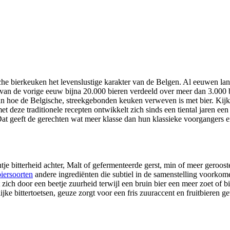
sche bierkeuken het levenslustige karakter van de Belgen. Al eeuwen lan
in van de vorige eeuw bijna 20.000 bieren verdeeld over meer dan 3.000 
aan hoe de Belgische, streekgebonden keuken verweven is met bier. Kijk
t deze traditionele recepten ontwikkelt zich sinds een tiental jaren ee
Dat geeft de gerechten wat meer klasse dan hun klassieke voorgangers en 
je bitterheid achter, Malt of gefermenteerde gerst, min of meer geroost
biersoorten
andere ingrediënten die subtiel in de samenstelling voorkome
zich door een beetje zuurheid terwijl een bruin bier een meer zoet of bi
jke bittertoetsen, geuze zorgt voor een fris zuuraccent en fruitbieren g