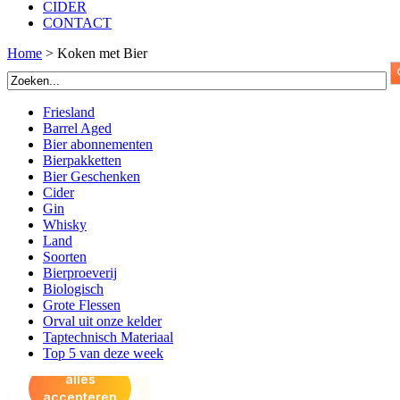
CIDER
CONTACT
Home
>
Koken met Bier
Friesland
Barrel Aged
Bier abonnementen
Bierpakketten
Bier Geschenken
Cider
Gin
Whisky
Land
Soorten
Bierproeverij
Biologisch
Grote Flessen
Orval uit onze kelder
Taptechnisch Materiaal
Top 5 van deze week