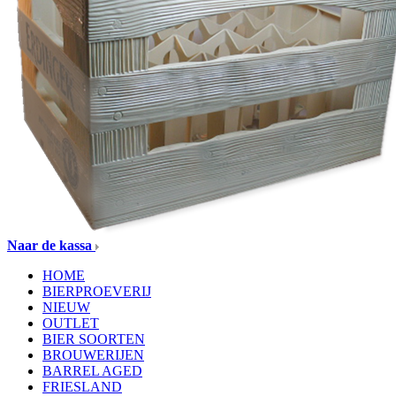
Naar de kassa
HOME
BIERPROEVERIJ
NIEUW
OUTLET
BIER SOORTEN
BROUWERIJEN
BARREL AGED
FRIESLAND