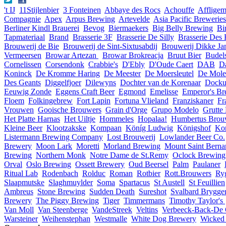
't IJ
11Stijlenbier
3 Fonteinen
Abbaye des Rocs
Achouffe
Afflige
Compagnie
Apex
Arpus Brewing
Artevelde
Asia Pacific Breweries
Berliner Kindl Brauerei
Bevog
Biermaekers
Big Belly Brewing
Bi
Tapmateriaal
Brand
Brasserie 3F
Brasserie De Silly
Brasserie Des
Brouwerij de Bie
Brouwerij de Sint-Sixtusabdij
Brouwerij Dikke Ja
Vermeersen
Browar Artezan
Browar Brokreacja
Bruut Bier
Budel
Cornelissen
Corsendonk
Crabbie's
D'Ebly
D'Oude Caert
DAB
D
Koninck
De Kromme Haring
De Meester
De Moersleutel
De Mole
Des Geants
Diggelfjoer
Dilewyns
Dochter van de Korenaar
Dock
Eeuwig Zonde
Eggens Craft Beer
Egmond
Emelisse
Emperor's Br
Floem
Folkingebrew
Fort Lapin
Fortuna Vlieland
Franziskaner
Fr
Vrouwen
Gooische Brouwers
Grain d'Orge
Grupo Modelo
Grutte 
Het Platte Harnas
Het Uiltje
Hommeles
Hopalaa!
Humbertus Brouw
Kleine Beer
Klootzakske
Kompaan
Köníg Ludwig
Königshof
Ko
Listermann Brewing Company
Lost Brouwerij
Lowlander Beer Co.
Brewery
Moon Lark
Moretti
Morland Brewing
Mount Saint Berna
Brewing
Northern Monk
Notre Dame de St.Remy
Oclock Brewing
Orval
Oslo Brewing
Ossett Brewery
Oud Beersel
Palm
Paulaner
Ritual Lab
Rodenbach
Rolduc
Roman
Rotbier
Rott.Brouwers
Ry
Slaapmutske
Slaghmuylder
Soma
Spartacus
St Austell
St Feuillien
Ambreus
Stone Brewing
Sudden Death
Sureshot
Svalbard Brygger
Brewery
The Piggy Brewing
Tiger
Timmermans
Timothy Taylor's
Van Moll
Van Steenberge
VandeStreek
Veltins
Verbeeck-Back-De
Warsteiner
Weihenstephan
Westmalle
White Dog Brewery
Wicked 