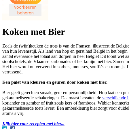
Koken met Bier
Zoals de (wijn)keuken de trots is van de Fransen, illustreert de Belgi
van hun levensstijl. Als land van hop en gerst had België in het beg
aantal evenaarde het totaal aan dorpen in heel België! Dit toont wel 
stoofschotels, de Vlaamse karbonades of het konijn met bier. Samen me
Het bier wordt nu verwerkt in sorbets, mousses, soufflés en roomijs. 
verrassend.
Een palet van kleuren en geuren door koken met bier.
Bier geeft gerechten smaak, geur en persoonlijkheid. Hop laat een punt
gekarameliseerde schakeringen. Daarnaast bevatten de
verschillende 
koriander en gember of fruit zoals kers of framboos. Witbier kenmerkt 
gekarameliseerde toets levert. Een amberkleurig bier zorgt voor duideli
aroma's vrij.
Kijk hier voor recepten met bier...