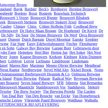
Antwerpse Brouw
queland
Bavik
Baxbier
Beck's
Berghoeve
Berging Brouwerij
egbeeld
Boelens
Boon
Bosteels
Bouwhuis Technisch
Brouwerij 't Verzet
Brouwerij Bjuster
Brouwerij Bûsdoek
neek
Brouwerij Sterkens
Brouwerij Stokerij Texel
Brouwerij
Caulier
Chimay
Chios
Cölner Hofbräu Früh
Coolhead Brew
ierbrouwerij
De Halve Maan Brugge
De Hophemel
De Kievit
De
De Silly
De Snor
De Struise Brouwers
De Werf
Deca Brouwerij
uret
Dupont
Dutch Bargain
Duvel Moortgat
Eanske
Eembier
ewing
Fair State
Farny Edelweissbrauerei
Fischer
Flensburger
r en Sohn
Galway Bay Brewing
Garage Beer
Gebrouwen door
Cyder Farm
Heineken
Hert Bier
Hertog Jan
Het Anker
Het Nest
Jever
Jopen
Kaapse Brouwers
Kerkom
Kleiburg
Klein Duimpje
heer
Lefebvre
Lervig
Liefmans
Lindeboom
Lindemans
aisel
Marren Bier
Maximus
Menno Olivier Brewing
Metalhead
Neon Raptor
Nerdbrewing
Nevel Wild Ales
Nickel Brook
Norm
Ootmarsummer Bierbrouwerij Heupink & Co
Ophiussa Brewing
 Island
Prizm Brewing
Pühaste
Radical Way
Revenant Brewing
ster Brauerei
Seven Island Brewery
SFB
Sibeeria
Sint Bernardus
dsbrouwerij Maastricht
Stadsbrouwerij Vos
Stadshaven
Stekerij
Texelse
The Brew Society
The Brewing Projekt
The Garden
Van Daal Bier
Van Den Bossche
van Eecke
Van Honsebrouck
amsche Leeuw
Vliegende Paard Brouwers
Waldhaus
Walhalla
LEEFTIJDSCHECK BIJ AFLEVERING