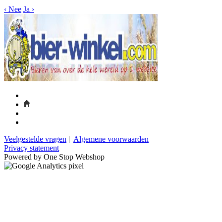
‹
Nee
Ja
›
Veelgestelde vragen
|
Algemene voorwaarden
Privacy statement
Powered by One Stop Webshop