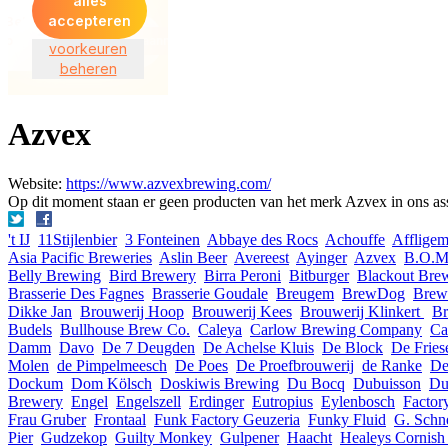
Azvex
Website:
https://www.azvexbrewing.com/
Op dit moment staan er geen producten van het merk Azvex in ons as
't IJ
11Stijlenbier
3 Fonteinen
Abbaye des Rocs
Achouffe
Afflige
Asia Pacific Breweries
Aslin Beer
Avereest
Ayinger
Azvex
B.O.M
Belly Brewing
Bird Brewery
Birra Peroni
Bitburger
Blackout Bre
Brasserie Des Fagnes
Brasserie Goudale
Breugem
BrewDog
Brew
Dikke Jan
Brouwerij Hoop
Brouwerij Kees
Brouwerij Klinkert
Br
Budels
Bullhouse Brew Co.
Caleya
Carlow Brewing Company
Ca
Damm
Davo
De 7 Deugden
De Achelse Kluis
De Block
De Fries
Molen
de Pimpelmeesch
De Poes
De Proefbrouwerij
de Ranke
De
Dockum
Dom Kölsch
Doskiwis Brewing
Du Bocq
Dubuisson
Du
Brewery
Engel
Engelszell
Erdinger
Eutropius
Eylenbosch
Factor
Frau Gruber
Frontaal
Funk Factory Geuzeria
Funky Fluid
G. Schn
Pier
Gudzekop
Guilty Monkey
Gulpener
Haacht
Healeys Cornish