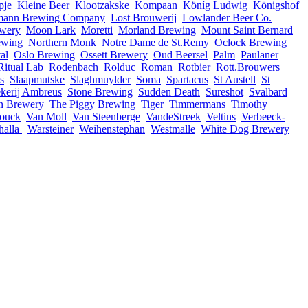
pje
Kleine Beer
Klootzakske
Kompaan
Köníg Ludwig
Königshof
rmann Brewing Company
Lost Brouwerij
Lowlander Beer Co.
ewery
Moon Lark
Moretti
Morland Brewing
Mount Saint Bernard
ewing
Northern Monk
Notre Dame de St.Remy
Oclock Brewing
al
Oslo Brewing
Ossett Brewery
Oud Beersel
Palm
Paulaner
Ritual Lab
Rodenbach
Rolduc
Roman
Rotbier
Rott.Brouwers
s
Slaapmutske
Slaghmuylder
Soma
Spartacus
St Austell
St
ekerij Ambreus
Stone Brewing
Sudden Death
Sureshot
Svalbard
n Brewery
The Piggy Brewing
Tiger
Timmermans
Timothy
ouck
Van Moll
Van Steenberge
VandeStreek
Veltins
Verbeeck-
halla
Warsteiner
Weihenstephan
Westmalle
White Dog Brewery