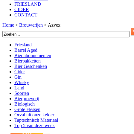
FRIESLAND
CIDER
CONTACT
Home
>
Brouwerijen
>
Azvex
Friesland
Barrel Aged
Bier abonnementen
Bierpakketten
Bier Geschenken
Cider
Gin
Whisky
Land
Soorten
Bierproeverij
Biologisch
Grote Flessen
Orval uit onze kelder
Taptechnisch Materiaal
Top 5 van deze week