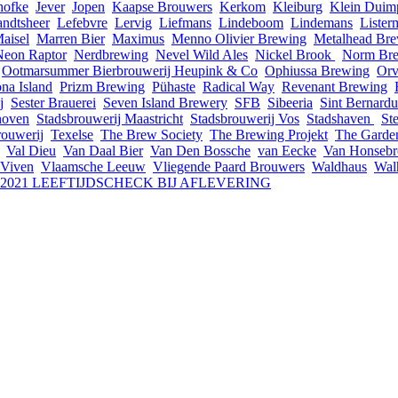
hofke
Jever
Jopen
Kaapse Brouwers
Kerkom
Kleiburg
Klein Duim
ndtsheer
Lefebvre
Lervig
Liefmans
Lindeboom
Lindemans
Liste
aisel
Marren Bier
Maximus
Menno Olivier Brewing
Metalhead Br
Neon Raptor
Nerdbrewing
Nevel Wild Ales
Nickel Brook
Norm Br
Ootmarsummer Bierbrouwerij Heupink & Co
Ophiussa Brewing
Orv
na Island
Prizm Brewing
Pühaste
Radical Way
Revenant Brewing
j
Sester Brauerei
Seven Island Brewery
SFB
Sibeeria
Sint Bernardu
hoven
Stadsbrouwerij Maastricht
Stadsbrouwerij Vos
Stadshaven
St
rouwerij
Texelse
The Brew Society
The Brewing Projekt
The Garde
Val Dieu
Van Daal Bier
Van Den Bossche
van Eecke
Van Honsebr
Viven
Vlaamsche Leeuw
Vliegende Paard Brouwers
Waldhaus
Wal
I 2021 LEEFTIJDSCHECK BIJ AFLEVERING