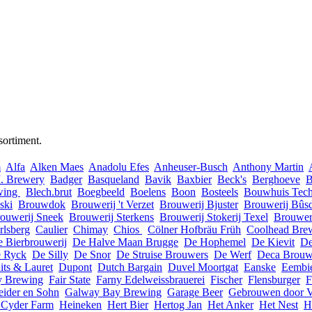
sortiment.
m
Alfa
Alken Maes
Anadolu Efes
Anheuser-Busch
Anthony Martin
. Brewery
Badger
Basqueland
Bavik
Baxbier
Beck's
Berghoeve
B
wing
Blech.brut
Boegbeeld
Boelens
Boon
Bosteels
Bouwhuis Tech
ski
Brouwdok
Brouwerij 't Verzet
Brouwerij Bjuster
Brouwerij Bûs
ouwerij Sneek
Brouwerij Sterkens
Brouwerij Stokerij Texel
Brouwer
rlsberg
Caulier
Chimay
Chios
Cölner Hofbräu Früh
Coolhead Bre
e Bierbrouwerij
De Halve Maan Brugge
De Hophemel
De Kievit
De
 Ryck
De Silly
De Snor
De Struise Brouwers
De Werf
Deca Brouw
its & Lauret
Dupont
Dutch Bargain
Duvel Moortgat
Eanske
Eembi
y Brewing
Fair State
Farny Edelweissbrauerei
Fischer
Flensburger
F
eider en Sohn
Galway Bay Brewing
Garage Beer
Gebrouwen door 
 Cyder Farm
Heineken
Hert Bier
Hertog Jan
Het Anker
Het Nest
H