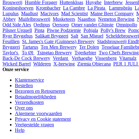
Brouwerij
Humble Forager
Huttenkloas
Huyghe
Interbrew
Jessen
Koningshoeven
Krombacher
La Cambre
La Pirata
Lammsbräu
La
Lupulus
Maallust
Macivors
Mad Scientist
Maine Beer Company
M
Abbey
Muifelbrouwerij
Musketeers
Naastbos
Nemeton Brewing
Odd Side Ales
Oedipus
Oersoep
Omer vander Ghinste
Omnipollo
Pilsner Urquell
Pinta
Piwne Podziemie
Pohjala
Polly's Brew
Pomo
Rygr Brygghus
Salikatt Bryggeri
Salt
San Miguel
Scheldebrouweri
Feuillien
St. James's Gate (Guinness) Brewery
Stadsbrouwerij Eind
Bryggeri
Tartarus
Ten Men Brewery
Ter Dolen
Tesselaar Familieb
Taylor's
To Øl
Tsingtao Brewery
Tsjerkebier
Two Chefs Brewing
Back-De Cock Brewery
Verdant
Verhaeghe
Vissenberg
Vitamalz
Wicked Barrel
Wilderen
X-brewing
Ziemia Obiecana
PER 1 JUL
Onze service
Klantenservice
Bestellen
Bezorgen en Retourneren
Betaalmogelijkheden
Verzendkosten
Over ons
Algemene voorwaarden
Privacy en Cookie statement
Veelgestelde vragen
Help