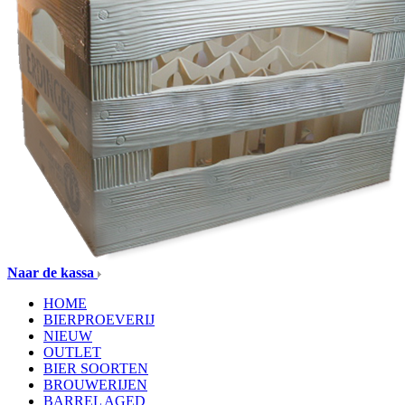
Naar de kassa
HOME
BIERPROEVERIJ
NIEUW
OUTLET
BIER SOORTEN
BROUWERIJEN
BARREL AGED