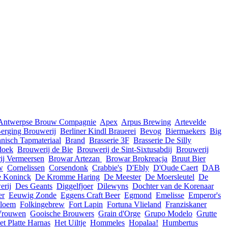
Antwerpse Brouw Compagnie
Apex
Arpus Brewing
Artevelde
erging Brouwerij
Berliner Kindl Brauerei
Bevog
Biermaekers
Big
nisch Tapmateriaal
Brand
Brasserie 3F
Brasserie De Silly
doek
Brouwerij de Bie
Brouwerij de Sint-Sixtusabdij
Brouwerij
ij Vermeersen
Browar Artezan
Browar Brokreacja
Bruut Bier
w
Cornelissen
Corsendonk
Crabbie's
D'Ebly
D'Oude Caert
DAB
 Koninck
De Kromme Haring
De Meester
De Moersleutel
De
erij
Des Geants
Diggelfjoer
Dilewyns
Dochter van de Korenaar
er
Eeuwig Zonde
Eggens Craft Beer
Egmond
Emelisse
Emperor's
loem
Folkingebrew
Fort Lapin
Fortuna Vlieland
Franziskaner
Vrouwen
Gooische Brouwers
Grain d'Orge
Grupo Modelo
Grutte
et Platte Harnas
Het Uiltje
Hommeles
Hopalaa!
Humbertus