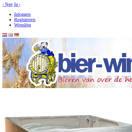
‹
Nee
Ja
›
Inloggen
Registreren
Wenslijst