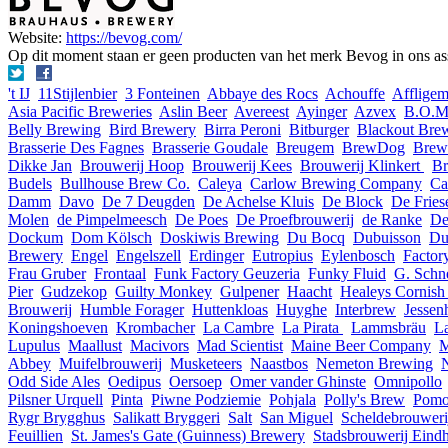
Website:
https://bevog.com/
Op dit moment staan er geen producten van het merk Bevog in ons as
't IJ
11Stijlenbier
3 Fonteinen
Abbaye des Rocs
Achouffe
Afflige
Asia Pacific Breweries
Aslin Beer
Avereest
Ayinger
Azvex
B.O.M
Belly Brewing
Bird Brewery
Birra Peroni
Bitburger
Blackout Bre
Brasserie Des Fagnes
Brasserie Goudale
Breugem
BrewDog
Brew
Dikke Jan
Brouwerij Hoop
Brouwerij Kees
Brouwerij Klinkert
Br
Budels
Bullhouse Brew Co.
Caleya
Carlow Brewing Company
Ca
Damm
Davo
De 7 Deugden
De Achelse Kluis
De Block
De Fries
Molen
de Pimpelmeesch
De Poes
De Proefbrouwerij
de Ranke
De
Dockum
Dom Kölsch
Doskiwis Brewing
Du Bocq
Dubuisson
Du
Brewery
Engel
Engelszell
Erdinger
Eutropius
Eylenbosch
Factor
Frau Gruber
Frontaal
Funk Factory Geuzeria
Funky Fluid
G. Schn
Pier
Gudzekop
Guilty Monkey
Gulpener
Haacht
Healeys Cornish
Brouwerij
Humble Forager
Huttenkloas
Huyghe
Interbrew
Jessen
Koningshoeven
Krombacher
La Cambre
La Pirata
Lammsbräu
La
Lupulus
Maallust
Macivors
Mad Scientist
Maine Beer Company
M
Abbey
Muifelbrouwerij
Musketeers
Naastbos
Nemeton Brewing
Odd Side Ales
Oedipus
Oersoep
Omer vander Ghinste
Omnipollo
Pilsner Urquell
Pinta
Piwne Podziemie
Pohjala
Polly's Brew
Pomo
Rygr Brygghus
Salikatt Bryggeri
Salt
San Miguel
Scheldebrouweri
Feuillien
St. James's Gate (Guinness) Brewery
Stadsbrouwerij Eind