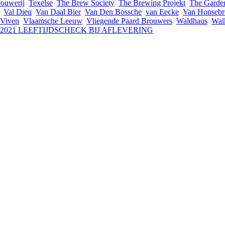
rouwerij
Texelse
The Brew Society
The Brewing Projekt
The Garde
Val Dieu
Van Daal Bier
Van Den Bossche
van Eecke
Van Honsebr
Viven
Vlaamsche Leeuw
Vliegende Paard Brouwers
Waldhaus
Wal
I 2021 LEEFTIJDSCHECK BIJ AFLEVERING