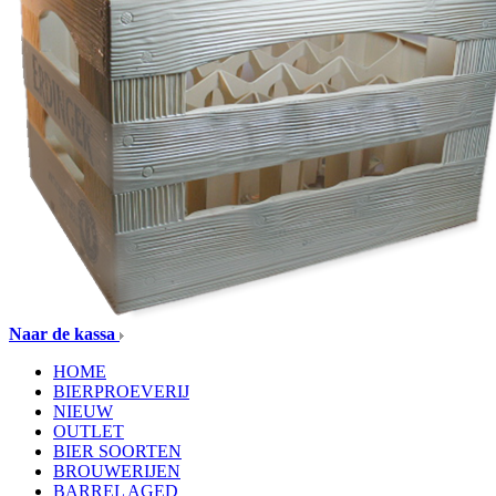
Naar de kassa
HOME
BIERPROEVERIJ
NIEUW
OUTLET
BIER SOORTEN
BROUWERIJEN
BARREL AGED