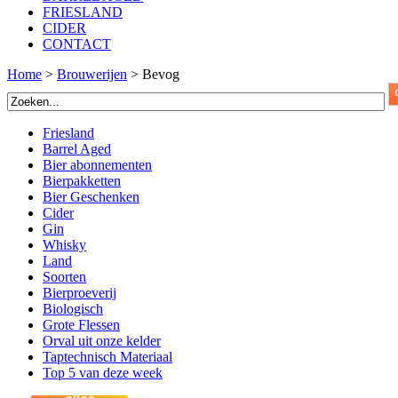
FRIESLAND
CIDER
CONTACT
Home
>
Brouwerijen
>
Bevog
Friesland
Barrel Aged
Bier abonnementen
Bierpakketten
Bier Geschenken
Cider
Gin
Whisky
Land
Soorten
Bierproeverij
Biologisch
Grote Flessen
Orval uit onze kelder
Taptechnisch Materiaal
Top 5 van deze week