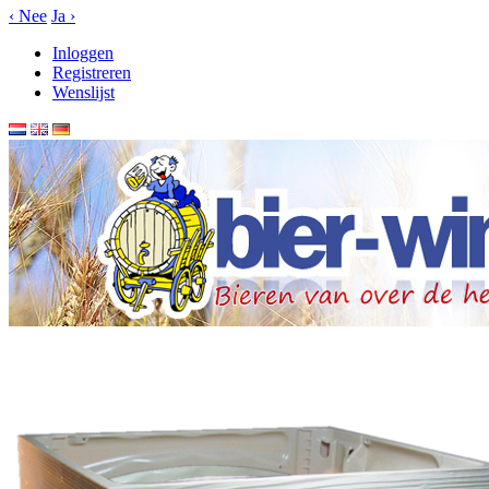
‹
Nee
Ja
›
Inloggen
Registreren
Wenslijst