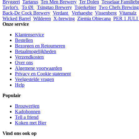
Bryggeri
Tartarus
Ten Men Brewery
Ter Dolen
Tesselaar Familieb
Taylor's
To Øl
Tsingtao Brewery
Tsjerkebier
Two Chefs Brewing
Back-De Cock Brewery
Verdant
Verhaeghe
Vissenberg
Vitamalz
Wicked Barrel
Wilderen
X-brewing
Ziemia Obiecana
PER 1 JUL
Onze service
Klantenservice
Bestellen
Bezorgen en Retourneren
Betaalmogelijkheden
Verzendkosten
Over ons
Algemene voorwaarden
Privacy en Cookie statement
Veelgestelde vragen
Help
Populair
Brouwerijen
Kadobonnen
Tell a friend
Koken met Bier
Vind ons ook op