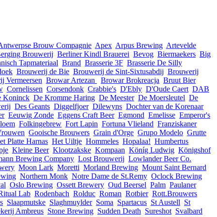
Antwerpse Brouw Compagnie
Apex
Arpus Brewing
Artevelde
erging Brouwerij
Berliner Kindl Brauerei
Bevog
Biermaekers
Big
nisch Tapmateriaal
Brand
Brasserie 3F
Brasserie De Silly
doek
Brouwerij de Bie
Brouwerij de Sint-Sixtusabdij
Brouwerij
ij Vermeersen
Browar Artezan
Browar Brokreacja
Bruut Bier
w
Cornelissen
Corsendonk
Crabbie's
D'Ebly
D'Oude Caert
DAB
 Koninck
De Kromme Haring
De Meester
De Moersleutel
De
erij
Des Geants
Diggelfjoer
Dilewyns
Dochter van de Korenaar
er
Eeuwig Zonde
Eggens Craft Beer
Egmond
Emelisse
Emperor's
loem
Folkingebrew
Fort Lapin
Fortuna Vlieland
Franziskaner
Vrouwen
Gooische Brouwers
Grain d'Orge
Grupo Modelo
Grutte
et Platte Harnas
Het Uiltje
Hommeles
Hopalaa!
Humbertus
pje
Kleine Beer
Klootzakske
Kompaan
Köníg Ludwig
Königshof
rmann Brewing Company
Lost Brouwerij
Lowlander Beer Co.
ewery
Moon Lark
Moretti
Morland Brewing
Mount Saint Bernard
ewing
Northern Monk
Notre Dame de St.Remy
Oclock Brewing
al
Oslo Brewing
Ossett Brewery
Oud Beersel
Palm
Paulaner
Ritual Lab
Rodenbach
Rolduc
Roman
Rotbier
Rott.Brouwers
s
Slaapmutske
Slaghmuylder
Soma
Spartacus
St Austell
St
ekerij Ambreus
Stone Brewing
Sudden Death
Sureshot
Svalbard