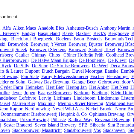
sortiment.
m
Alfa
Alken Maes
Anadolu Efes
Anheuser-Busch
Anthony Martin
. Brewery
Badger
Basqueland
Bavik
Baxbier
Beck's
Berghoeve
B
wing
Blech.brut
Boegbeeld
Boelens
Boon
Bosteels
Bouwhuis Tech
ski
Brouwdok
Brouwerij 't Verzet
Brouwerij Bjuster
Brouwerij Bûs
ouwerij Sneek
Brouwerij Sterkens
Brouwerij Stokerij Texel
Brouwer
rlsberg
Caulier
Chimay
Chios
Cölner Hofbräu Früh
Coolhead Bre
e Bierbrouwerij
De Halve Maan Brugge
De Hophemel
De Kievit
De
 Ryck
De Silly
De Snor
De Struise Brouwers
De Werf
Deca Brouw
its & Lauret
Dupont
Dutch Bargain
Duvel Moortgat
Eanske
Eembi
y Brewing
Fair State
Farny Edelweissbrauerei
Fischer
Flensburger
F
eider en Sohn
Galway Bay Brewing
Garage Beer
Gebrouwen door 
 Cyder Farm
Heineken
Hert Bier
Hertog Jan
Het Anker
Het Nest
H
hofke
Jever
Jopen
Kaapse Brouwers
Kerkom
Kleiburg
Klein Duim
ndtsheer
Lefebvre
Lervig
Liefmans
Lindeboom
Lindemans
Liste
aisel
Marren Bier
Maximus
Menno Olivier Brewing
Metalhead Br
Neon Raptor
Nerdbrewing
Nevel Wild Ales
Nickel Brook
Norm Br
Ootmarsummer Bierbrouwerij Heupink & Co
Ophiussa Brewing
Orv
na Island
Prizm Brewing
Pühaste
Radical Way
Revenant Brewing
j
Sester Brauerei
Seven Island Brewery
SFB
Sibeeria
Sint Bernardu
hoven
Stadsbrouwerij Maastricht
Stadsbrouwerij Vos
Stadshaven
St