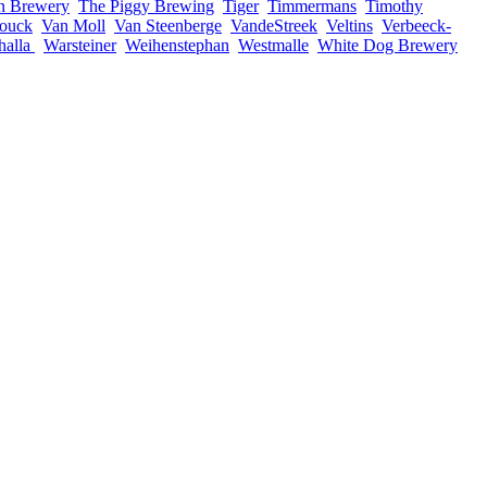
n Brewery
The Piggy Brewing
Tiger
Timmermans
Timothy
ouck
Van Moll
Van Steenberge
VandeStreek
Veltins
Verbeeck-
halla
Warsteiner
Weihenstephan
Westmalle
White Dog Brewery