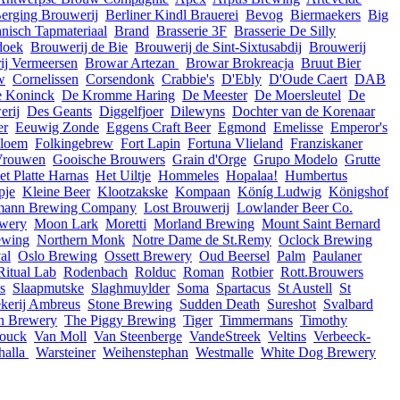
erging Brouwerij
Berliner Kindl Brauerei
Bevog
Biermaekers
Big
nisch Tapmateriaal
Brand
Brasserie 3F
Brasserie De Silly
doek
Brouwerij de Bie
Brouwerij de Sint-Sixtusabdij
Brouwerij
ij Vermeersen
Browar Artezan
Browar Brokreacja
Bruut Bier
w
Cornelissen
Corsendonk
Crabbie's
D'Ebly
D'Oude Caert
DAB
 Koninck
De Kromme Haring
De Meester
De Moersleutel
De
erij
Des Geants
Diggelfjoer
Dilewyns
Dochter van de Korenaar
er
Eeuwig Zonde
Eggens Craft Beer
Egmond
Emelisse
Emperor's
loem
Folkingebrew
Fort Lapin
Fortuna Vlieland
Franziskaner
Vrouwen
Gooische Brouwers
Grain d'Orge
Grupo Modelo
Grutte
et Platte Harnas
Het Uiltje
Hommeles
Hopalaa!
Humbertus
pje
Kleine Beer
Klootzakske
Kompaan
Köníg Ludwig
Königshof
rmann Brewing Company
Lost Brouwerij
Lowlander Beer Co.
ewery
Moon Lark
Moretti
Morland Brewing
Mount Saint Bernard
ewing
Northern Monk
Notre Dame de St.Remy
Oclock Brewing
al
Oslo Brewing
Ossett Brewery
Oud Beersel
Palm
Paulaner
Ritual Lab
Rodenbach
Rolduc
Roman
Rotbier
Rott.Brouwers
s
Slaapmutske
Slaghmuylder
Soma
Spartacus
St Austell
St
ekerij Ambreus
Stone Brewing
Sudden Death
Sureshot
Svalbard
n Brewery
The Piggy Brewing
Tiger
Timmermans
Timothy
ouck
Van Moll
Van Steenberge
VandeStreek
Veltins
Verbeeck-
halla
Warsteiner
Weihenstephan
Westmalle
White Dog Brewery