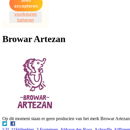
Browar Artezan
Op dit moment staan er geen producten van het merk Browar Artezan 
't IJ
11Stijlenbier
3 Fonteinen
Abbaye des Rocs
Achouffe
Afflige