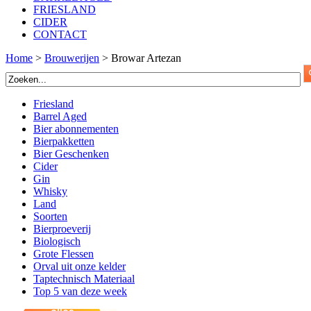
FRIESLAND
CIDER
CONTACT
Home
>
Brouwerijen
>
Browar Artezan
Friesland
Barrel Aged
Bier abonnementen
Bierpakketten
Bier Geschenken
Cider
Gin
Whisky
Land
Soorten
Bierproeverij
Biologisch
Grote Flessen
Orval uit onze kelder
Taptechnisch Materiaal
Top 5 van deze week