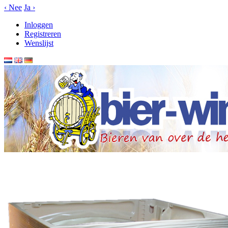
‹
Nee
Ja
›
Inloggen
Registreren
Wenslijst