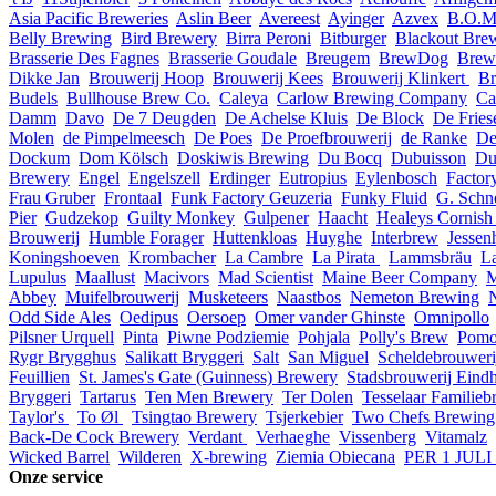
Asia Pacific Breweries
Aslin Beer
Avereest
Ayinger
Azvex
B.O.M
Belly Brewing
Bird Brewery
Birra Peroni
Bitburger
Blackout Bre
Brasserie Des Fagnes
Brasserie Goudale
Breugem
BrewDog
Brew
Dikke Jan
Brouwerij Hoop
Brouwerij Kees
Brouwerij Klinkert
Br
Budels
Bullhouse Brew Co.
Caleya
Carlow Brewing Company
Ca
Damm
Davo
De 7 Deugden
De Achelse Kluis
De Block
De Fries
Molen
de Pimpelmeesch
De Poes
De Proefbrouwerij
de Ranke
De
Dockum
Dom Kölsch
Doskiwis Brewing
Du Bocq
Dubuisson
Du
Brewery
Engel
Engelszell
Erdinger
Eutropius
Eylenbosch
Factor
Frau Gruber
Frontaal
Funk Factory Geuzeria
Funky Fluid
G. Schn
Pier
Gudzekop
Guilty Monkey
Gulpener
Haacht
Healeys Cornish
Brouwerij
Humble Forager
Huttenkloas
Huyghe
Interbrew
Jessen
Koningshoeven
Krombacher
La Cambre
La Pirata
Lammsbräu
La
Lupulus
Maallust
Macivors
Mad Scientist
Maine Beer Company
M
Abbey
Muifelbrouwerij
Musketeers
Naastbos
Nemeton Brewing
Odd Side Ales
Oedipus
Oersoep
Omer vander Ghinste
Omnipollo
Pilsner Urquell
Pinta
Piwne Podziemie
Pohjala
Polly's Brew
Pomo
Rygr Brygghus
Salikatt Bryggeri
Salt
San Miguel
Scheldebrouweri
Feuillien
St. James's Gate (Guinness) Brewery
Stadsbrouwerij Eind
Bryggeri
Tartarus
Ten Men Brewery
Ter Dolen
Tesselaar Familieb
Taylor's
To Øl
Tsingtao Brewery
Tsjerkebier
Two Chefs Brewing
Back-De Cock Brewery
Verdant
Verhaeghe
Vissenberg
Vitamalz
Wicked Barrel
Wilderen
X-brewing
Ziemia Obiecana
PER 1 JUL
Onze service