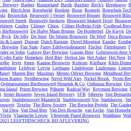
. Brewery
Badger
Basqueland
Bavik
Baxbier
Beck's
Berghoeve
B
wing
Blech.brut
Boegbeeld
Boelens
Boon
Bosteels
Bouwhuis Tech
ski
Brouwdok
Brouwerij 't Verzet
Brouwerij Bjuster
Brouwerij Bûs
ouwerij Sneek
Brouwerij Sterkens
Brouwerij Stokerij Texel
Brouwer
rlsberg
Caulier
Chimay
Chios
Cölner Hofbräu Früh
Coolhead Bre
e Bierbrouwerij
De Halve Maan Brugge
De Hophemel
De Kievit
De
 Ryck
De Silly
De Snor
De Struise Brouwers
De Werf
Deca Brouw
its & Lauret
Dupont
Dutch Bargain
Duvel Moortgat
Eanske
Eembi
y Brewing
Fair State
Farny Edelweissbrauerei
Fischer
Flensburger
F
eider en Sohn
Galway Bay Brewing
Garage Beer
Gebrouwen door 
 Cyder Farm
Heineken
Hert Bier
Hertog Jan
Het Anker
Het Nest
H
hofke
Jever
Jopen
Kaapse Brouwers
Kerkom
Kleiburg
Klein Duim
ndtsheer
Lefebvre
Lervig
Liefmans
Lindeboom
Lindemans
Liste
aisel
Marren Bier
Maximus
Menno Olivier Brewing
Metalhead Br
Neon Raptor
Nerdbrewing
Nevel Wild Ales
Nickel Brook
Norm Br
Ootmarsummer Bierbrouwerij Heupink & Co
Ophiussa Brewing
Orv
na Island
Prizm Brewing
Pühaste
Radical Way
Revenant Brewing
j
Sester Brauerei
Seven Island Brewery
SFB
Sibeeria
Sint Bernardu
hoven
Stadsbrouwerij Maastricht
Stadsbrouwerij Vos
Stadshaven
St
rouwerij
Texelse
The Brew Society
The Brewing Projekt
The Garde
Val Dieu
Van Daal Bier
Van Den Bossche
van Eecke
Van Honsebr
Viven
Vlaamsche Leeuw
Vliegende Paard Brouwers
Waldhaus
Wal
I 2021 LEEFTIJDSCHECK BIJ AFLEVERING