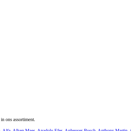
in ons assortiment.
m
Alfa
Alken Maes
Anadolu Efes
Anheuser-Busch
Anthony Martin