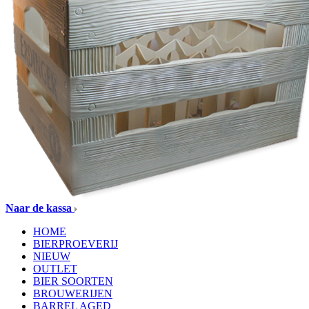
Naar de kassa
HOME
BIERPROEVERIJ
NIEUW
OUTLET
BIER SOORTEN
BROUWERIJEN
BARREL AGED