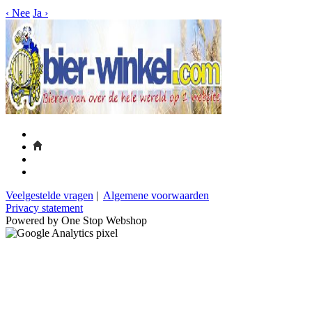
‹
Nee
Ja
›
Veelgestelde vragen
|
Algemene voorwaarden
Privacy statement
Powered by One Stop Webshop