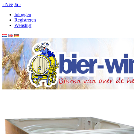
‹
Nee
Ja
›
Inloggen
Registreren
Wenslijst