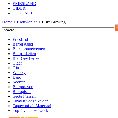
FRIESLAND
CIDER
CONTACT
Home
>
Brouwerijen
>
Oslo Brewing
Friesland
Barrel Aged
Bier abonnementen
Bierpakketten
Bier Geschenken
Cider
Gin
Whisky
Land
Soorten
Bierproeverij
Biologisch
Grote Flessen
Orval uit onze kelder
Taptechnisch Materiaal
Top 5 van deze week