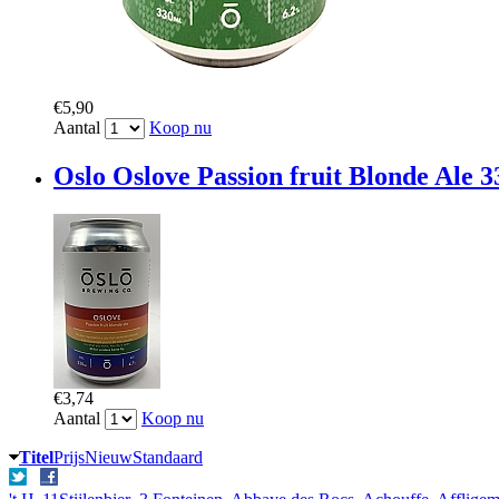
€5,90
Aantal
Koop nu
Oslo Oslove Passion fruit Blonde Ale 3
€3,74
Aantal
Koop nu
Titel
Prijs
Nieuw
Standaard