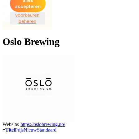
Oslo Brewing
Website:
https://oslobrewing.no/
Titel
Prijs
Nieuw
Standaard