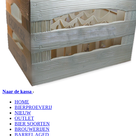
Naar de kassa
HOME
BIERPROEVERIJ
NIEUW
OUTLET
BIER SOORTEN
BROUWERIJEN
BARREL AGED