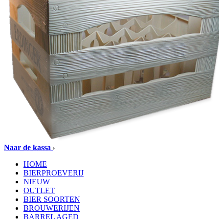
Naar de kassa
HOME
BIERPROEVERIJ
NIEUW
OUTLET
BIER SOORTEN
BROUWERIJEN
BARREL AGED