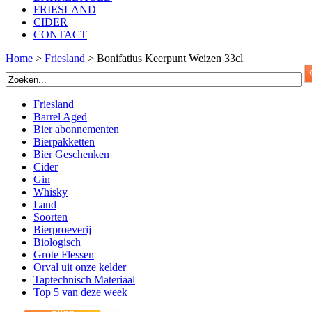
FRIESLAND
CIDER
CONTACT
Home
>
Friesland
>
Bonifatius Keerpunt Weizen 33cl
Friesland
Barrel Aged
Bier abonnementen
Bierpakketten
Bier Geschenken
Cider
Gin
Whisky
Land
Soorten
Bierproeverij
Biologisch
Grote Flessen
Orval uit onze kelder
Taptechnisch Materiaal
Top 5 van deze week