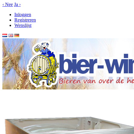
‹
Nee
Ja
›
Inloggen
Registreren
Wenslijst