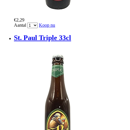
€2,29
Aantal
Koop nu
St. Paul Triple 33cl