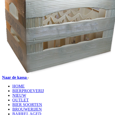
Naar de kassa
HOME
BIERPROEVERIJ
NIEUW
OUTLET
BIER SOORTEN
BROUWERIJEN
BARREL AGED