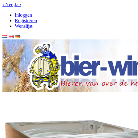
‹
Nee
Ja
›
Inloggen
Registreren
Wenslijst