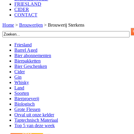
FRIESLAND
CIDER
CONTACT
Home
>
Brouwerijen
>
Brouwerij Sterkens
Friesland
Barrel Aged
Bier abonnementen
Bierpakketten
Bier Geschenken
Cider
Gin
Whisky
Land
Soorten
Bierproeverij
Biologisch
Grote Flessen
Orval uit onze kelder
Taptechnisch Materiaal
Top 5 van deze week