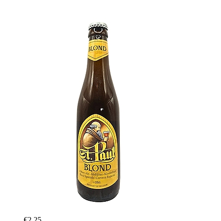
€2,25