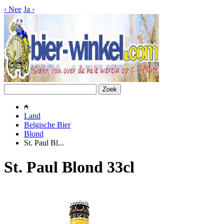
‹
Nee
Ja
›
Land
Belgische Bier
Blond
St. Paul Bl...
St. Paul Blond 33cl