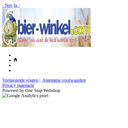
‹
Nee
Ja
›
Veelgestelde vragen
|
Algemene voorwaarden
Privacy statement
Powered by One Stop Webshop