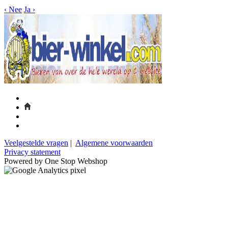
‹
Nee
Ja
›
Veelgestelde vragen
|
Algemene voorwaarden
Privacy statement
Powered by One Stop Webshop