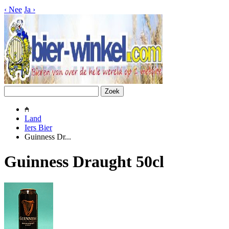
‹
Nee
Ja
›
Land
Iers Bier
Guinness Dr...
Guinness Draught 50cl