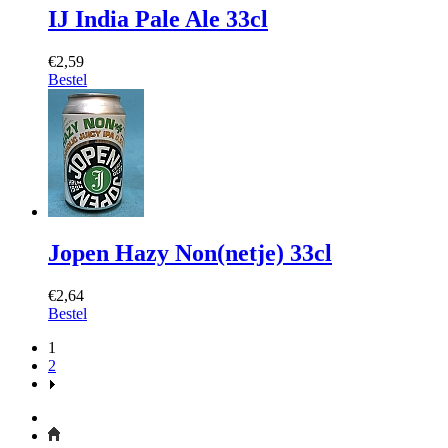
IJ India Pale Ale 33cl
€2,59
Bestel
Jopen Hazy Non(netje) 33cl
€2,64
Bestel
1
2