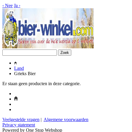
‹
Nee
Ja
›
Land
Grieks Bier
Er staan geen producten in deze categorie.
Veelgestelde vragen
|
Algemene voorwaarden
Privacy statement
Powered by One Stop Webshop