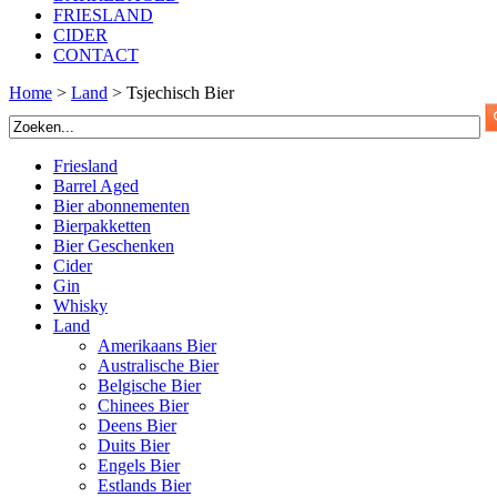
FRIESLAND
CIDER
CONTACT
Home
>
Land
>
Tsjechisch Bier
Friesland
Barrel Aged
Bier abonnementen
Bierpakketten
Bier Geschenken
Cider
Gin
Whisky
Land
Amerikaans Bier
Australische Bier
Belgische Bier
Chinees Bier
Deens Bier
Duits Bier
Engels Bier
Estlands Bier