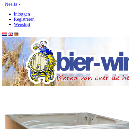
‹
Nee
Ja
›
Inloggen
Registreren
Wenslijst