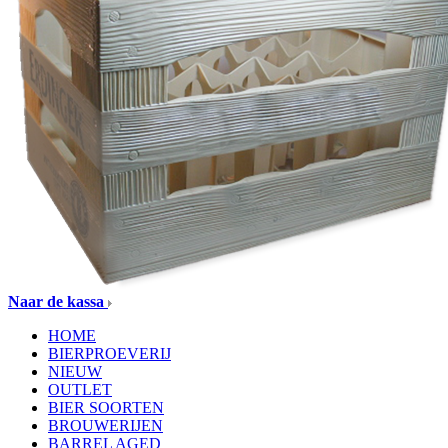
Naar de kassa
HOME
BIERPROEVERIJ
NIEUW
OUTLET
BIER SOORTEN
BROUWERIJEN
BARREL AGED