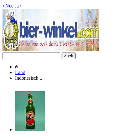
‹
Nee
Ja
›
Land
Indonesisch...