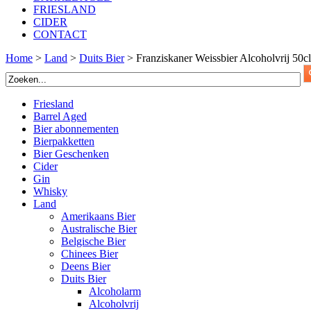
FRIESLAND
CIDER
CONTACT
Home
>
Land
>
Duits Bier
>
Franziskaner Weissbier Alcoholvrij 50cl
Friesland
Barrel Aged
Bier abonnementen
Bierpakketten
Bier Geschenken
Cider
Gin
Whisky
Land
Amerikaans Bier
Australische Bier
Belgische Bier
Chinees Bier
Deens Bier
Duits Bier
Alcoholarm
Alcoholvrij