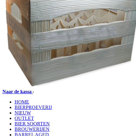
Naar de kassa
HOME
BIERPROEVERIJ
NIEUW
OUTLET
BIER SOORTEN
BROUWERIJEN
BARREL AGED