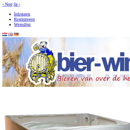
‹
Nee
Ja
›
Inloggen
Registreren
Wenslijst