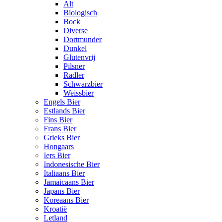
Alt
Biologisch
Bock
Diverse
Dortmunder
Dunkel
Glutenvrij
Pilsner
Radler
Schwarzbier
Weissbier
Engels Bier
Estlands Bier
Fins Bier
Frans Bier
Grieks Bier
Hongaars
Iers Bier
Indonesische Bier
Italiaans Bier
Jamaicaans Bier
Japans Bier
Koreaans Bier
Kroatië
Letland