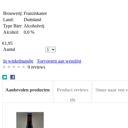
Brouwerij:
Franziskaner
Land:
Duitsland
Type Bier:
Alcoholvrij
Alcohol:
0,0 %
€1,95
Aantal
In winkelmandje
Toevoegen aan wenslijst
0 reviews
Aanbevolen producten
Product reviews
Stuur naar een 
(0)