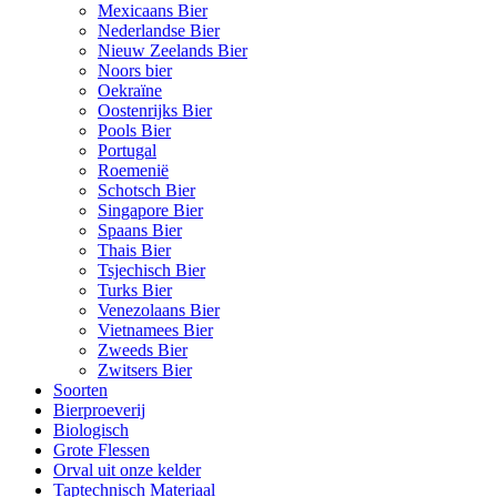
Mexicaans Bier
Nederlandse Bier
Nieuw Zeelands Bier
Noors bier
Oekraïne
Oostenrijks Bier
Pools Bier
Portugal
Roemenië
Schotsch Bier
Singapore Bier
Spaans Bier
Thais Bier
Tsjechisch Bier
Turks Bier
Venezolaans Bier
Vietnamees Bier
Zweeds Bier
Zwitsers Bier
Soorten
Bierproeverij
Biologisch
Grote Flessen
Orval uit onze kelder
Taptechnisch Materiaal