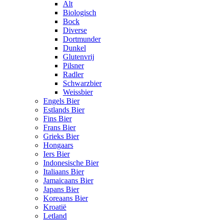
Alt
Biologisch
Bock
Diverse
Dortmunder
Dunkel
Glutenvrij
Pilsner
Radler
Schwarzbier
Weissbier
Engels Bier
Estlands Bier
Fins Bier
Frans Bier
Grieks Bier
Hongaars
Iers Bier
Indonesische Bier
Italiaans Bier
Jamaicaans Bier
Japans Bier
Koreaans Bier
Kroatië
Letland