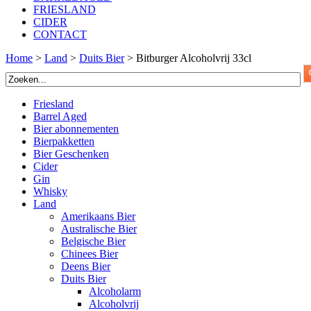
FRIESLAND
CIDER
CONTACT
Home
>
Land
>
Duits Bier
>
Bitburger Alcoholvrij 33cl
Friesland
Barrel Aged
Bier abonnementen
Bierpakketten
Bier Geschenken
Cider
Gin
Whisky
Land
Amerikaans Bier
Australische Bier
Belgische Bier
Chinees Bier
Deens Bier
Duits Bier
Alcoholarm
Alcoholvrij