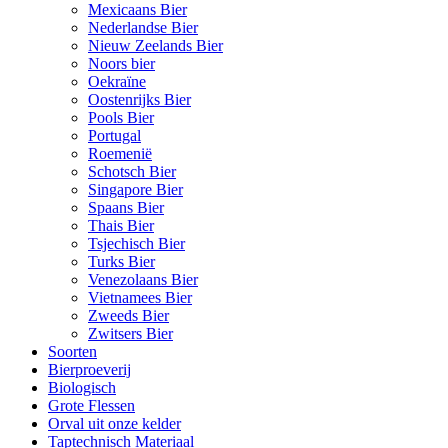
Mexicaans Bier
Nederlandse Bier
Nieuw Zeelands Bier
Noors bier
Oekraïne
Oostenrijks Bier
Pools Bier
Portugal
Roemenië
Schotsch Bier
Singapore Bier
Spaans Bier
Thais Bier
Tsjechisch Bier
Turks Bier
Venezolaans Bier
Vietnamees Bier
Zweeds Bier
Zwitsers Bier
Soorten
Bierproeverij
Biologisch
Grote Flessen
Orval uit onze kelder
Taptechnisch Materiaal