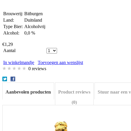
Brouwerij:
Bitburgen
Land:
Duitsland
Type Bier:
Alcoholvrij
Alcohol:
0,0 %
€1,29
Aantal
In winkelmandje
Toevoegen aan wenslijst
0 reviews
Aanbevolen producten
Product reviews
Stuur naar een 
(0)