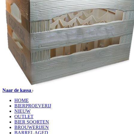
Naar de kassa
HOME
BIERPROEVERIJ
NIEUW
OUTLET
BIER SOORTEN
BROUWERIJEN
BARREL AGED