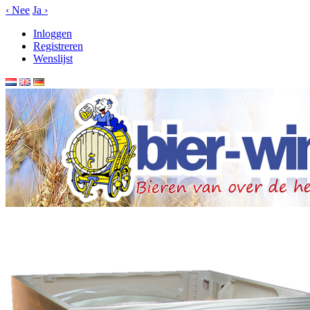
‹
Nee
Ja
›
Inloggen
Registreren
Wenslijst