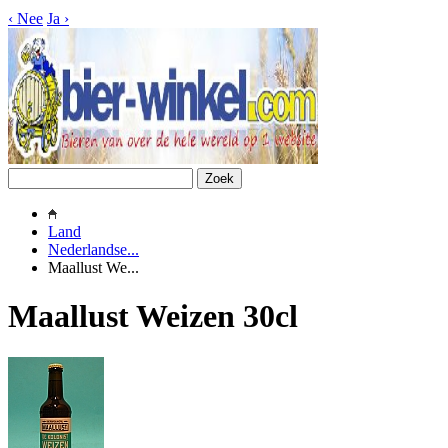
‹
Nee
Ja
›
Land
Nederlandse...
Maallust We...
Maallust Weizen 30cl