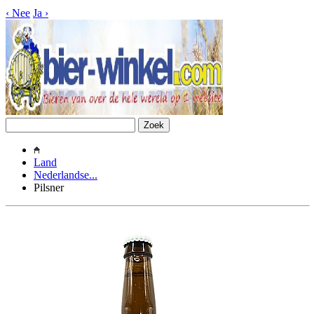
‹
Nee
Ja
›
Land
Nederlandse...
Pilsner