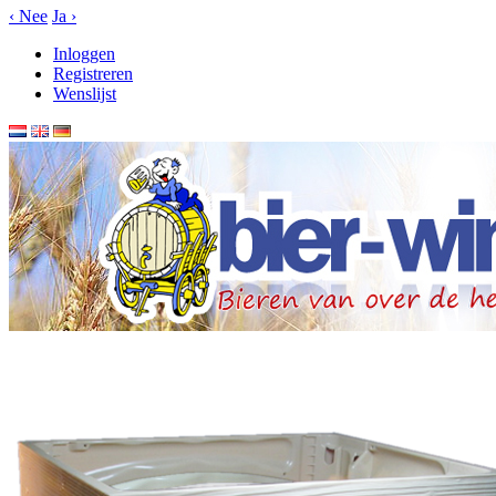
‹
Nee
Ja
›
Inloggen
Registreren
Wenslijst