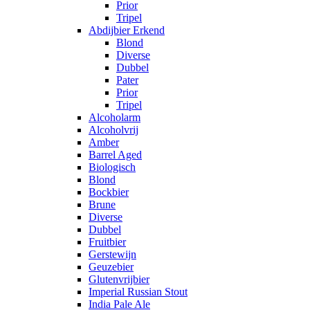
Prior
Tripel
Abdijbier Erkend
Blond
Diverse
Dubbel
Pater
Prior
Tripel
Alcoholarm
Alcoholvrij
Amber
Barrel Aged
Biologisch
Blond
Bockbier
Brune
Diverse
Dubbel
Fruitbier
Gerstewijn
Geuzebier
Glutenvrijbier
Imperial Russian Stout
India Pale Ale