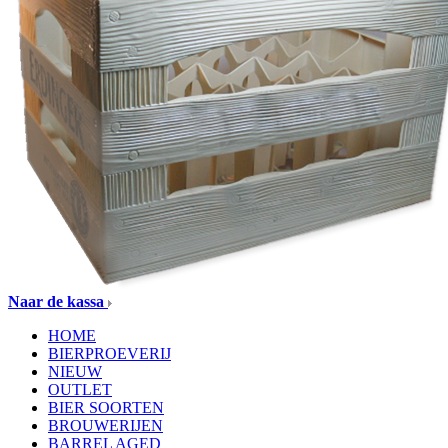
Naar de kassa
HOME
BIERPROEVERIJ
NIEUW
OUTLET
BIER SOORTEN
BROUWERIJEN
BARREL AGED