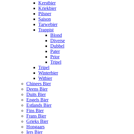
Kerstbier
Kriekbier
Pilsner
Saison
Tarwebier
Trappist
Blond
Diverse
Dubbel
Pater
Prior
Tripel
Tripel
Winterbier
Witbier
Chinees Bier
Deens Bier
Duits Bier
Engels Bier
Estlands Bier
Fins Bier
Frans Bier
Grieks Bier
Hongaars
Iers Bier