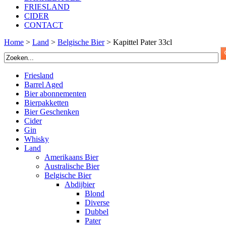
FRIESLAND
CIDER
CONTACT
Home
>
Land
>
Belgische Bier
>
Kapittel Pater 33cl
Friesland
Barrel Aged
Bier abonnementen
Bierpakketten
Bier Geschenken
Cider
Gin
Whisky
Land
Amerikaans Bier
Australische Bier
Belgische Bier
Abdijbier
Blond
Diverse
Dubbel
Pater