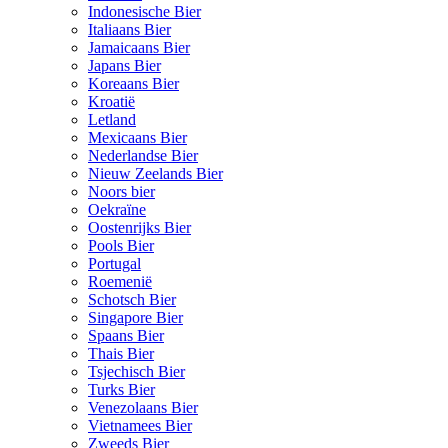
Indonesische Bier
Italiaans Bier
Jamaicaans Bier
Japans Bier
Koreaans Bier
Kroatië
Letland
Mexicaans Bier
Nederlandse Bier
Nieuw Zeelands Bier
Noors bier
Oekraïne
Oostenrijks Bier
Pools Bier
Portugal
Roemenië
Schotsch Bier
Singapore Bier
Spaans Bier
Thais Bier
Tsjechisch Bier
Turks Bier
Venezolaans Bier
Vietnamees Bier
Zweeds Bier