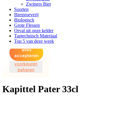
Zwitsers Bier
Soorten
Bierproeverij
Biologisch
Grote Flessen
Orval uit onze kelder
Taptechnisch Materiaal
Top 5 van deze week
Kapittel Pater 33cl