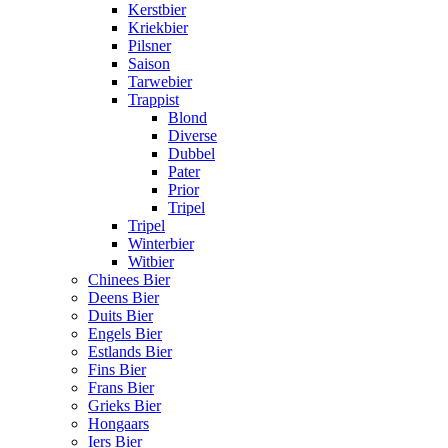
Kerstbier
Kriekbier
Pilsner
Saison
Tarwebier
Trappist
Blond
Diverse
Dubbel
Pater
Prior
Tripel
Tripel
Winterbier
Witbier
Chinees Bier
Deens Bier
Duits Bier
Engels Bier
Estlands Bier
Fins Bier
Frans Bier
Grieks Bier
Hongaars
Iers Bier