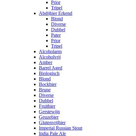
Prior
Tripel
Abdijbier Erkend
Blond
Diverse
Dubbel
Pater
Prior
Tripel
Alcoholarm
Alcoholvrij
Amber
Barrel Aged
Biologisch
Blond
Bockbier
Brune
Diverse
Dubbel
Fruitbier
Gerstewijn
Geuzebier
Glutenvrijbier
Imperial Russian Stout
India Pale Ale