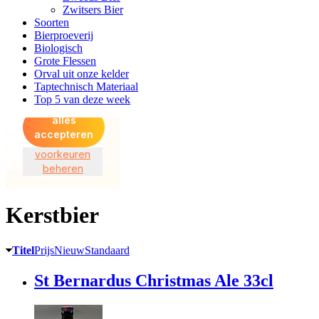
Zwitsers Bier
Soorten
Bierproeverij
Biologisch
Grote Flessen
Orval uit onze kelder
Taptechnisch Materiaal
Top 5 van deze week
Kerstbier
Titel
Prijs
Nieuw
Standaard
St Bernardus Christmas Ale 33cl