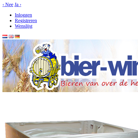
‹
Nee
Ja
›
Inloggen
Registreren
Wenslijst