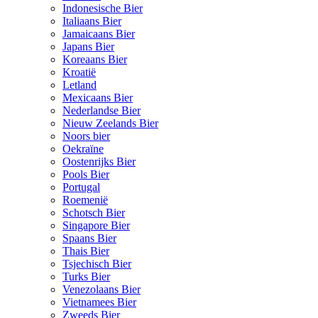
Indonesische Bier
Italiaans Bier
Jamaicaans Bier
Japans Bier
Koreaans Bier
Kroatië
Letland
Mexicaans Bier
Nederlandse Bier
Nieuw Zeelands Bier
Noors bier
Oekraïne
Oostenrijks Bier
Pools Bier
Portugal
Roemenië
Schotsch Bier
Singapore Bier
Spaans Bier
Thais Bier
Tsjechisch Bier
Turks Bier
Venezolaans Bier
Vietnamees Bier
Zweeds Bier