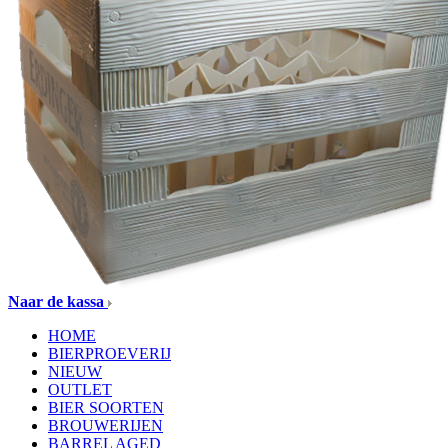
Naar de kassa
HOME
BIERPROEVERIJ
NIEUW
OUTLET
BIER SOORTEN
BROUWERIJEN
BARREL AGED