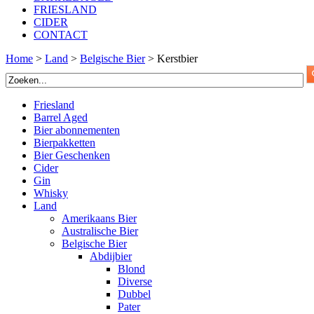
FRIESLAND
CIDER
CONTACT
Home
>
Land
>
Belgische Bier
>
Kerstbier
Friesland
Barrel Aged
Bier abonnementen
Bierpakketten
Bier Geschenken
Cider
Gin
Whisky
Land
Amerikaans Bier
Australische Bier
Belgische Bier
Abdijbier
Blond
Diverse
Dubbel
Pater