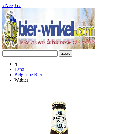
‹
Nee
Ja
›
Land
Belgische Bier
Witbier