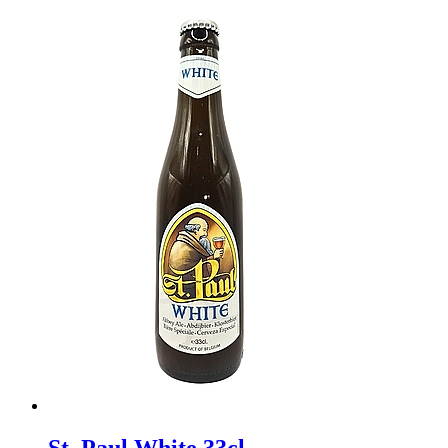
St. Paul White 33cl